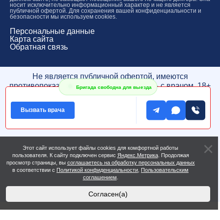
носит исключительно информационный характер и не является
публичной офертой. Для сохранения вашей конфиденциальности и
безопасности мы используем cookies.
Персональные данные
Карта сайта
Обратная связь
Не является публичной офертой, имеются
противопоказания, проконсультируйтесь с врачом. 18+
Бригада свободна для выезда
* Медицинская деятельность оказывается по адресу
лицензии
Вызвать врача
** Адреса колл-центров
Этот сайт использует файлы cookies для комфортной работы
пользователя. К сайту подключен сервис
Яндекс.Метрика
. Продолжая
просмотр страницы, вы
соглашаетесь на обработку персональных данных
в соответствии с
Политикой конфиденциальности
,
Пользовательским
соглашением
.
Согласен(а)
}