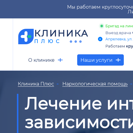
Мы работаем круглосуточ
Ли
Бригад на лин
КЛИНИКА
Выезд врача
Апрелевка, ул.
ПЛЮС
Работаем
кру
О клинике
Наши услуги
Клиника Плюс
Наркологическая помощь
Лечение ин
зависимост