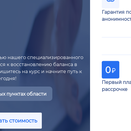
Гарантия п
анонимнос
щью нашего специализированного
тся к восстановлению баланса в
шитесь на курс и начните путь к
годня!
Первый пла
рассрочке
х пунктах области
ать стоимость