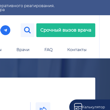
еративного реагирования.
тра
Срочный вызов врача
ы
Врачи
FAQ
Контакты
Калькулятор