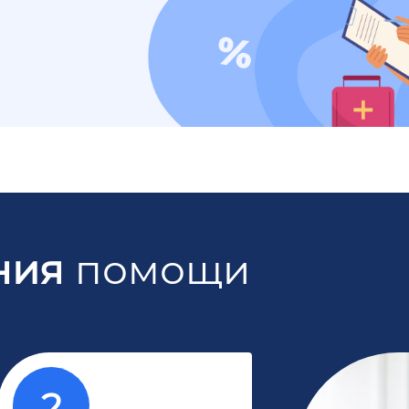
ния
помощи