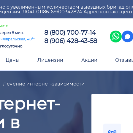
но с увеличенным количеством выездных бригад оп
цензия: Л041-01186-69/00342824 Адрес контакт-цен
ии: 8
8 (800) 700-77-14
через 5 мин.
8 (906) 428-43-58
 Февральская, 40**
глосуточно
Цены
Лицензии
Акции
Отзыв
Лечение интернет-зависимости
тернет-
и в