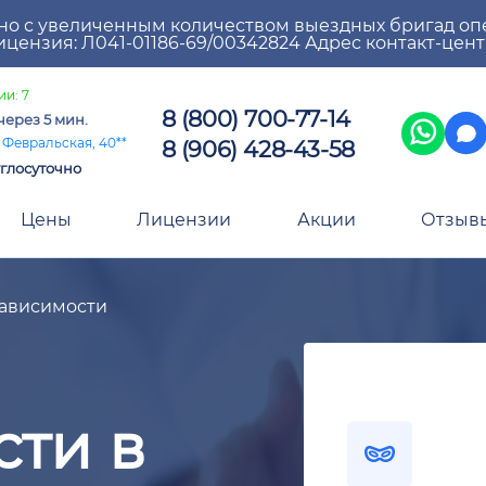
но с увеличенным количеством выездных бригад оп
цензия: Л041-01186-69/00342824 Адрес контакт-цен
ии: 7
8 (800) 700-77-14
через 5 мин.
8 (906) 428-43-58
 Февральская, 40**
глосуточно
Цены
Лицензии
Акции
Отзыв
ависимости
сти в