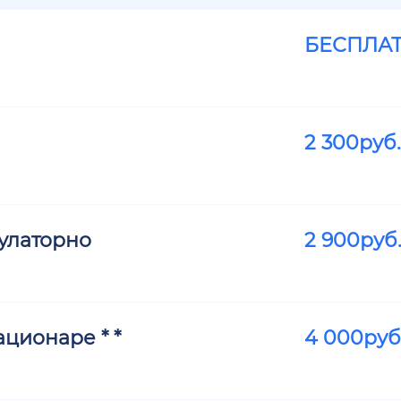
БЕСПЛА
2 300
руб.
улаторно
2 900
руб
ционаре * *
4 000
руб