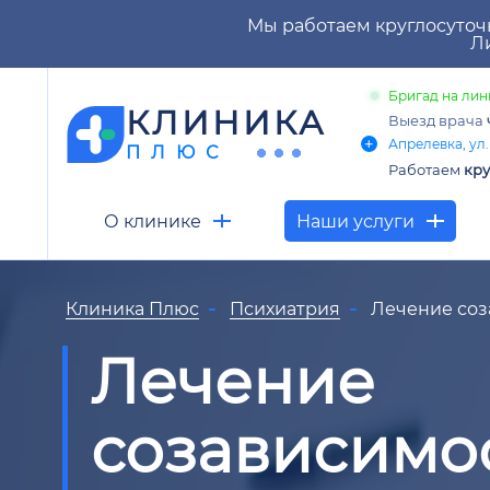
Мы работаем круглосуточ
Ли
Бригад на лин
КЛИНИКА
Выезд врача
Апрелевка, ул.
ПЛЮС
Работаем
кру
О клинике
Наши услуги
Клиника Плюс
Психиатрия
Лечение соз
Лечение
созависимо