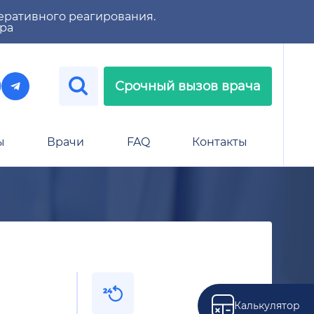
еративного реагирования.
тра
Срочный вызов врача
ы
Врачи
FAQ
Контакты
Калькулятор