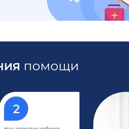
ния
помощи
Наш оператор соберет