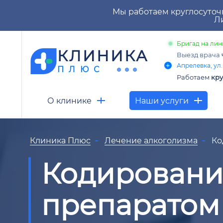
Мы работаем круглосуточ
Ли
Бригад на лин
КЛИНИКА
Выезд врача
Апрелевка, ул.
ПЛЮС
Работаем
кру
О клинике
Наши услуги
Клиника Плюс
Лечение алкоголизма
Ко
Кодировани
препаратом