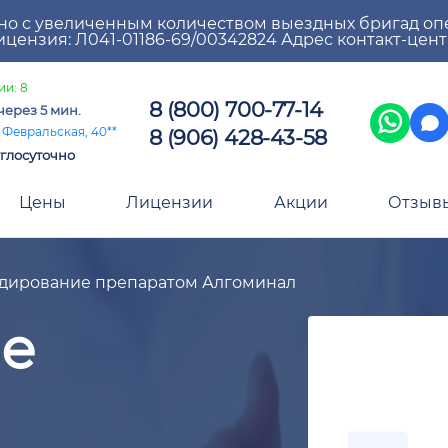
но с увеличенным количеством выездных бригад оп
цензия: Л041-01186-69/00342824 Адрес контакт-цен
ии: 8
8 (800) 700-77-14
через 5 мин.
8 (906) 428-43-58
 Февральская, 40**
глосуточно
Цены
Лицензии
Акции
Отзыв
дирование препаратом Алгоминал
е