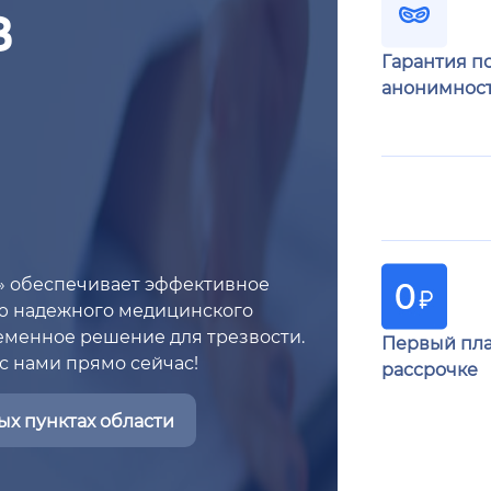
в
Гарантия п
анонимнос
» обеспечивает эффективное
ю надежного медицинского
ременное решение для трезвости.
Первый пла
с нами прямо сейчас!
рассрочке
х пунктах области