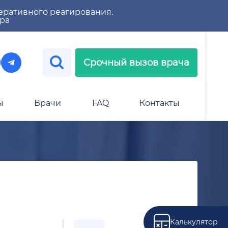
еративного реагирования.
тра
Срочный вызов врача
ы
Врачи
FAQ
Контакты
Калькулятор