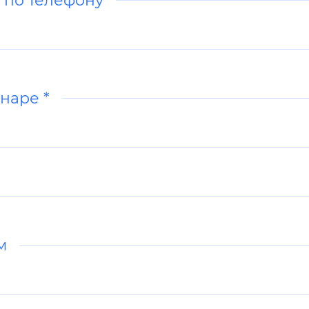
наре *
ем