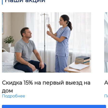
Скидка 15% на первый выезд на
А
дом
Подробнее
П