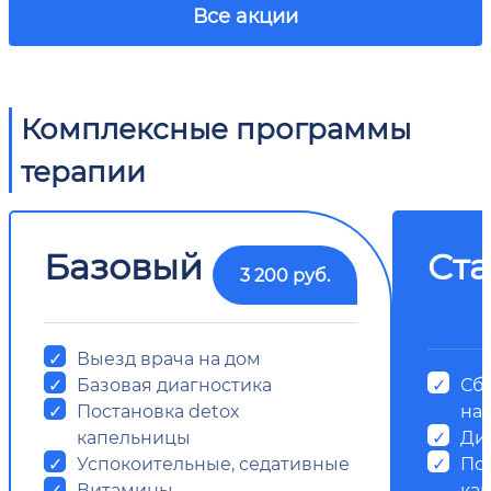
Все акции
Комплексные программы
терапии
Базовый
Ст
3 200 руб.
Выезд врача на дом
Базовая диагностика
Сб
Постановка detox
на
капельницы
Ди
Успокоительные, седативные
Пос
Витамины
ка