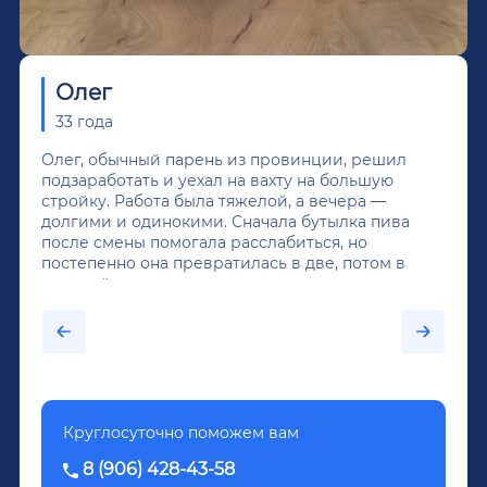
Олег
33 года
Олег, обычный парень из провинции, решил
подзаработать и уехал на вахту на большую
стройку. Работа была тяжелой, а вечера —
долгими и одинокими. Сначала бутылка пива
после смены помогала расслабиться, но
постепенно она превратилась в две, потом в
крепкий алкоголь, и вот он уже пил почти
каждый день...После дектоксикации организма
было назначено кодирование по методу
Довженко.
Круглосуточно поможем вам
8 (906) 428-43-58