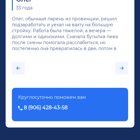
33 года
Олег, обычный парень из провинции, решил
подзаработать и уехал на вахту на большую
стройку. Работа была тяжелой, а вечера —
долгими и одинокими. Сначала бутылка пива
после смены помогала расслабиться, но
постепенно она превратилась в две, потом в
крепкий алкоголь, и вот он уже пил почти
каждый день...После дектоксикации организма
было назначено кодирование по методу
Довженко.
Круглосуточно поможем вам
8 (906) 428-43-58