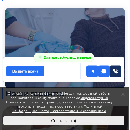
Бригада свободна для выезда
Вызвать врача
Наши гарантии
Этот сайт использует файлы cookies для комфортной работы
пользователя. К сайту подключен сервис
Яндекс.Метрика
.
Продолжая просмотр страницы, вы
соглашаетесь на обработку
персональных данных
в соответствии с
Политикой
конфиденциальности
,
Пользовательским соглашением
.
Согласен(а)