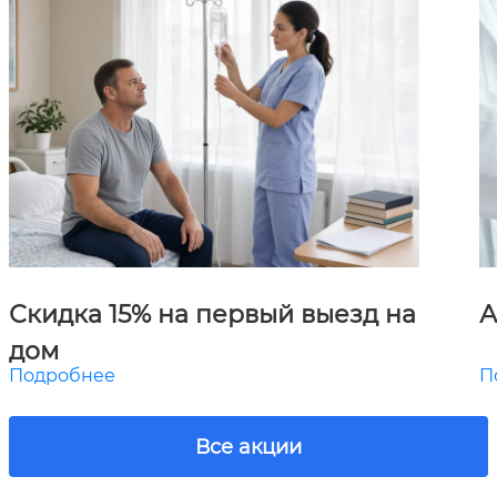
Скидка 15% на первый выезд на
А
дом
Подробнее
П
Все акции