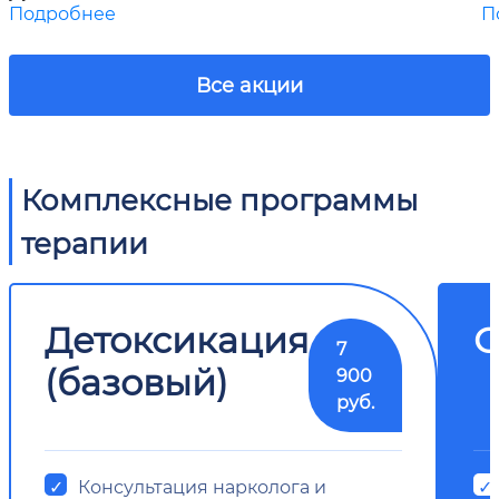
Подробнее
П
Все акции
Комплексные программы
терапии
Детоксикация
О
7
(базовый)
900
руб.
Консультация нарколога и