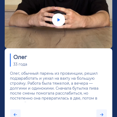
Олег
33 года
Олег, обычный парень из провинции, решил
подзаработать и уехал на вахту на большую
стройку. Работа была тяжелой, а вечера —
долгими и одинокими. Сначала бутылка пива
после смены помогала расслабиться, но
постепенно она превратилась в две, потом в
крепкий алкоголь, и вот он уже пил почти
каждый день...После дектоксикации организма
было назначено кодирование по методу