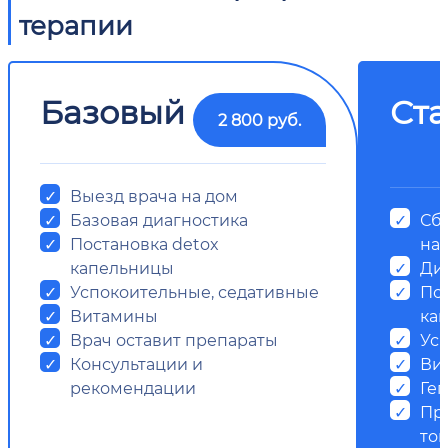
терапии
Базовый
Ст
2 800 руб.
Выезд врача на дом
Базовая диагностика
Сб
Постановка detox
на
капельницы
Ди
Успокоительные, седативные
Пос
Витамины
ка
Врач оставит препараты
Ус
Консультации и
Ви
рекомендации
Ге
Пр
ток