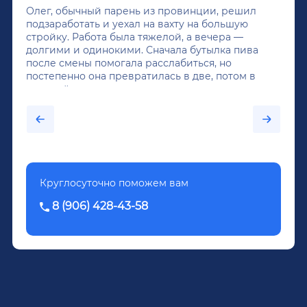
Олег, обычный парень из провинции, решил
подзаработать и уехал на вахту на большую
стройку. Работа была тяжелой, а вечера —
долгими и одинокими. Сначала бутылка пива
после смены помогала расслабиться, но
постепенно она превратилась в две, потом в
крепкий алкоголь, и вот он уже пил почти
каждый день...После дектоксикации организма
было назначено кодирование по методу
Довженко.
Круглосуточно поможем вам
8 (906) 428-43-58