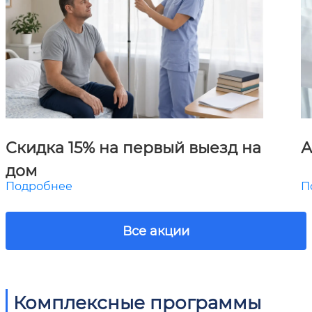
Скидка 15% на первый выезд на
А
дом
Подробнее
П
Все акции
Комплексные программы