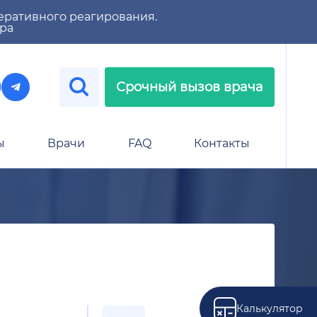
еративного реагирования.
тра
Срочный вызов врача
ы
Врачи
FAQ
Контакты
Калькулятор