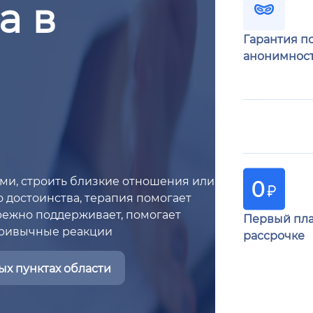
а в
Гарантия п
анонимнос
ями, строить близкие отношения или
 достоинства, терапия помогает
режно поддерживает, помогает
Первый пла
привычные реакции
рассрочке
х пунктах области