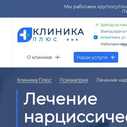
Мы работаем круглосуточ
Ли
Бригад на лин
КЛИНИКА
Выезд врача
Апрелевка, ул.
ПЛЮС
Работаем
кру
О клинике
Наши услуги
Клиника Плюс
Психиатрия
Лечение нар
Лечение
нарциссиче