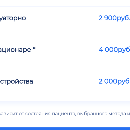
уаторно
2 900
руб
ационаре *
4 000
руб
стройства
2 000
руб
 зависит от состояния пациента, выбранного метода