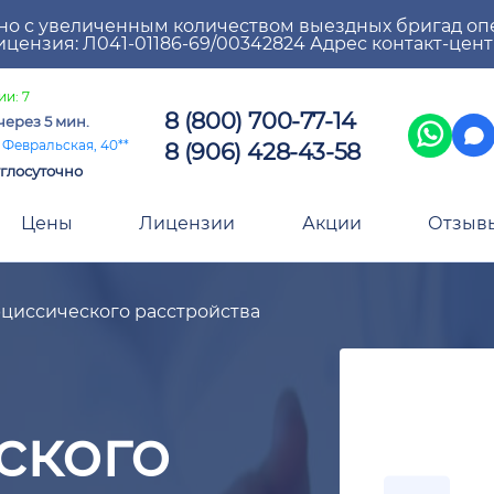
но с увеличенным количеством выездных бригад оп
цензия: Л041-01186-69/00342824 Адрес контакт-цен
ии: 7
8 (800) 700-77-14
через 5 мин.
8 (906) 428-43-58
 Февральская, 40**
глосуточно
Цены
Лицензии
Акции
Отзыв
циссического расстройства
ского