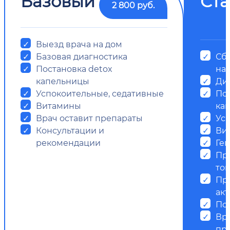
Базовый
Ст
2 800 руб.
Выезд врача на дом
Базовая диагностика
Сб
Постановка detox
на
капельницы
Ди
Успокоительные, седативные
Пос
Витамины
ка
Врач оставит препараты
Ус
Консультации и
Ви
рекомендации
Ге
Пр
ток
Пр
ак
Пс
Вр
пр