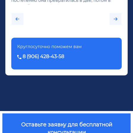
постепенно она превратилась в две, потом в
крепкий алкоголь, и вот он уже пил почти
каждый день...После дектоксикации организма
было назначено кодирование по методу
Довженко.
Круглосуточно поможем вам
8 (906) 428-43-58
Оставьте заявку для бесплатной
консультации