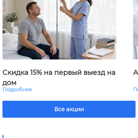
Скидка 15% на первый выезд на
А
дом
Подробнее
П
Все акции