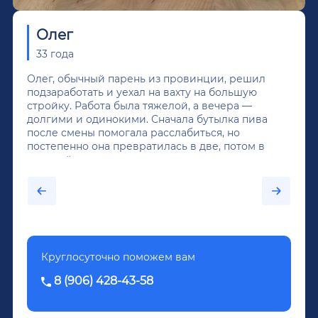
Олег
33 года
Олег, обычный парень из провинции, решил
подзаработать и уехал на вахту на большую
стройку. Работа была тяжелой, а вечера —
долгими и одинокими. Сначала бутылка пива
после смены помогала расслабиться, но
постепенно она превратилась в две, потом в
крепкий алкоголь, и вот он уже пил почти
каждый день...После дектоксикации организма
было назначено кодирование по методу
Довженко.
Круглосуточно поможем вам
8 (906) 428-43-58