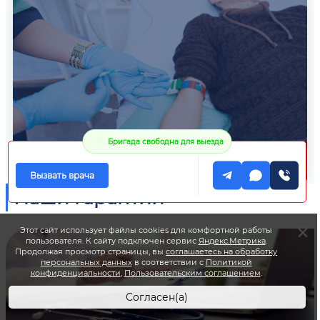
Бригада свободна для выезда
Вызвать врача
Наши гарантии
Этот сайт использует файлы cookies для комфортной работы
пользователя. К сайту подключен сервис
Яндекс.Метрика
.
Продолжая просмотр страницы, вы
соглашаетесь на обработку
персональных данных
в соответствии с
Политикой
конфиденциальности
,
Пользовательским соглашением
.
Согласен(а)