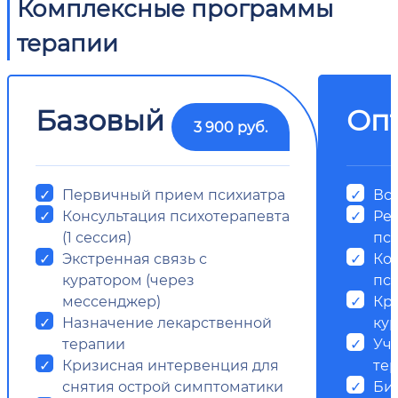
Комплексные программы
терапии
Базовый
Оп
3 900 руб.
Первичный прием психиатра
Все
Консультация психотерапевта
Ре
(1 сессия)
пс
Экстренная связь с
Ко
куратором (через
пси
мессенджер)
Кр
Назначение лекарственной
ку
терапии
Уч
Кризисная интервенция для
те
снятия острой симптоматики
Би