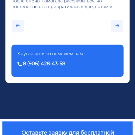
после смены помогала расслабиться, но
постепенно она превратилась в две, потом в
крепкий алкоголь, и вот он уже пил почти
каждый день...После дектоксикации организма
было назначено кодирование по методу
Довженко.
Круглосуточно поможем вам
8 (906) 428-43-58
Оставьте заявку для бесплатной