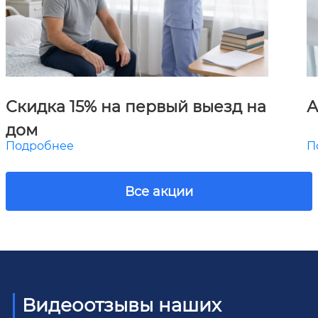
Скидка 15% на первый выезд на
А
дом
Подробнее
П
Все акции
Видеоотзывы наших