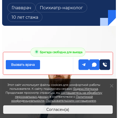
Главврач
Психиатр-нарколог
10 лет стажа
Бригада свободна для выезда
Вызвать врача
Этот сайт использует файлы cookies для комфортной работы
пользователя. К сайту подключен сервис
Яндекс.Метрика
.
Продолжая просмотр страницы, вы
соглашаетесь на обработку
персональных данных
в соответствии с
Политикой
конфиденциальности
,
Пользовательским соглашением
.
Согласен(а)