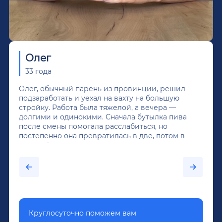
Олег
33 года
Олег, обычный парень из провинции, решил
подзаработать и уехал на вахту на большую
стройку. Работа была тяжелой, а вечера —
долгими и одинокими. Сначала бутылка пива
после смены помогала расслабиться, но
постепенно она превратилась в две, потом в
крепкий алкоголь, и вот он уже пил почти
каждый день...После дектоксикации организма
было назначено кодирование по методу
Довженко.
Круглосуточно поможем вам