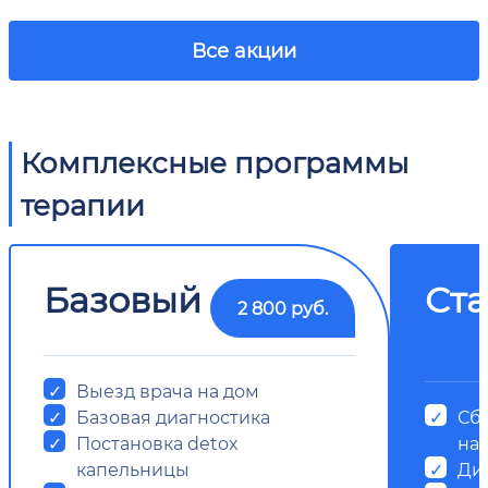
Все акции
Комплексные программы
терапии
Базовый
Ст
2 800 руб.
Выезд врача на дом
Базовая диагностика
Сб
Постановка detox
на
капельницы
Ди