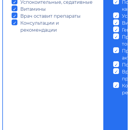
Успокоительные, седативные
Пос
Витамины
ка
Врач оставит препараты
Ус
Консультации и
Ви
рекомендации
Ге
Пр
ток
Пр
ак
Пс
Вр
пр
Ко
ре