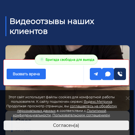
Видеоотзывы наших
клиентов
Бригада свободна для выезда
Вызвать врача
Этот сайт использует файлы cookies для комфортной работы
пользователя. К сайту подключен сервис
Яндекс.Метрика
.
Продолжая просмотр страницы, вы
соглашаетесь на обработку
персональных данных
в соответствии с
Политикой
конфиденциальности
,
Пользовательским соглашением
.
Олег
Согласен(а)
33 года