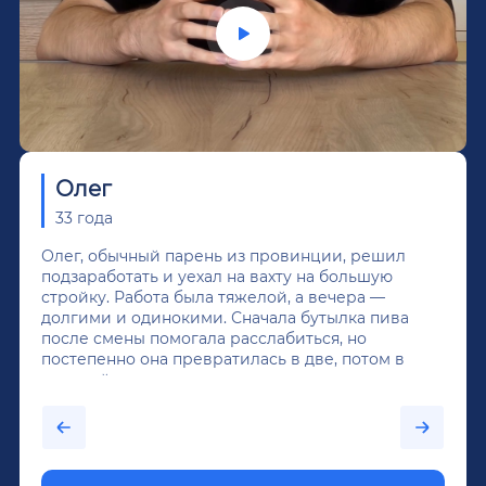
Олег
33 года
Олег, обычный парень из провинции, решил
подзаработать и уехал на вахту на большую
стройку. Работа была тяжелой, а вечера —
долгими и одинокими. Сначала бутылка пива
после смены помогала расслабиться, но
постепенно она превратилась в две, потом в
крепкий алкоголь, и вот он уже пил почти
каждый день...После дектоксикации организма
было назначено кодирование по методу
Довженко.