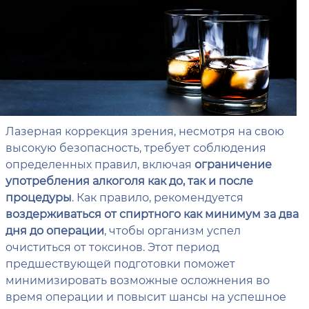
Лазерная коррекция зрения, несмотря на свою
высокую безопасность, требует соблюдения
определенных правил, включая
ограничение
употребления алкоголя как до, так и после
процедуры
. Как правило, рекомендуется
воздерживаться от спиртного как минимум за два
дня до операции
, чтобы организм успел
очиститься от токсинов. Этот период
предшествующей подготовки поможет
минимизировать возможные осложнения во
время операции и повысит шансы на успешное