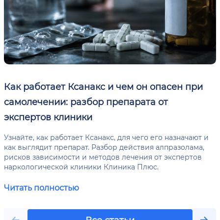
Как работает Ксанакс и чем он опасен при
самолечении: разбор препарата от
экспертов клиники
Узнайте, как работает Ксанакс, для чего его назначают и
как выглядит препарат. Разбор действия алпразолама,
рисков зависимости и методов лечения от экспертов
наркологической клиники Клиника Плюс.
Читать полностью
Все статьи