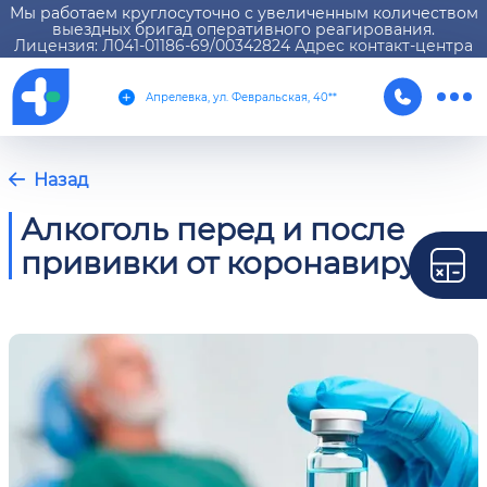
Мы работаем круглосуточно с увеличенным количеством
выездных бригад оперативного реагирования.
Лицензия: Л041-01186-69/00342824 Адрес контакт-центра
Апрелевка, ул. Февральская, 40**
Назад
Алкоголь перед и после
прививки от коронавируса