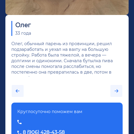
Олег
33 года
Олег, обычный парень из провинции, решил
подзаработать и уехал на вахту на большую
стройку. Работа была тяжелой, а вечера —
долгими и одинокими. Сначала бутылка пива
после смены помогала расслабиться, но
постепенно она превратилась в две, потом в
крепкий алкоголь, и вот он уже пил почти
каждый день...После дектоксикации организма
было назначено кодирование по методу
Довженко.
Круглосуточно поможем вам
8 (906) 428-43-58