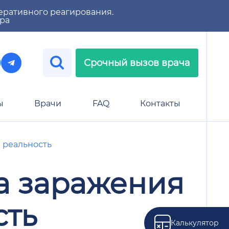
еративного реагирования.
тра
Срочный вызов врача
ы
Врачи
FAQ
Контакты
 реальность
а заражения
сть
Калькулятор