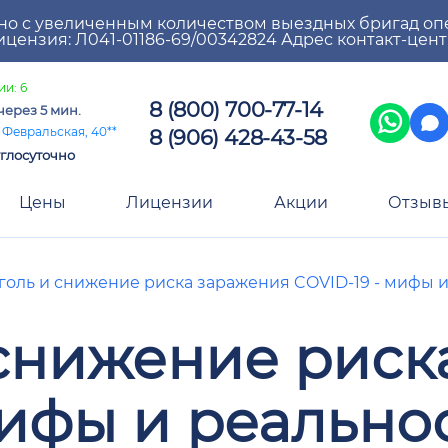
но с увеличенным количеством выездных бригад оп
цензия: Л041-01186-69/00342824 Адрес контакт-цен
ии: 6
8 (800) 700-77-14
через 5 мин.
8 (906) 428-43-58
 Февральская, 40**
глосуточно
Цены
Лицензии
Акции
Отзыв
голь и снижение риска заражения COVID-19 - мифы и
 снижение риск
мифы и реально