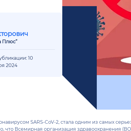
кторович
а Плюс”
убликации: 10
ря 2024
онавирусом SARS-CoV-2, стала одним из самых серь
 то, что Всемирная организация здравоохранения (В