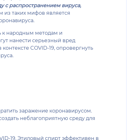
у с распространением вируса,
м из таких мифов является
оронавируса.
ь к народным методам и
гут нанести серьезный вред
в контексте COVID-19, опровергнуть
руса.
вратить заражение коронавирусом.
создать неблагоприятную среду для
VID-19. Этиловый спирт эффективен в