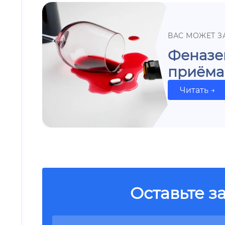
ВАС МОЖЕТ З
Феназеп
приёма
Читать →
Оставьте з