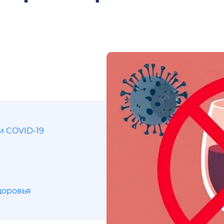
и COVID-19
доровья